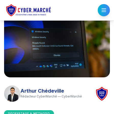
Arthur Chédeville
Rédacteur CyberMarché
—
CyberMarché
DÉCRYPTAGE & MÉTHODO