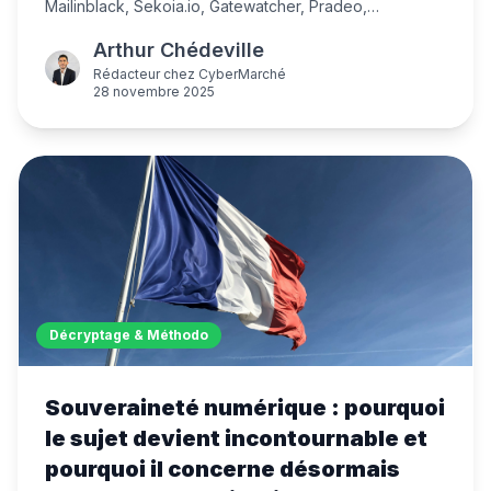
Mailinblack, Sekoia.io, Gatewatcher, Pradeo,
TheGreenBow, Leviia et Tenacy. Des alternatives
Arthur Chédeville
souveraines performantes pour tous vos besoins
cybersécurité.
Rédacteur
chez
CyberMarché
28 novembre 2025
Décryptage & Méthodo
Souveraineté numérique : pourquoi
le sujet devient incontournable et
pourquoi il concerne désormais