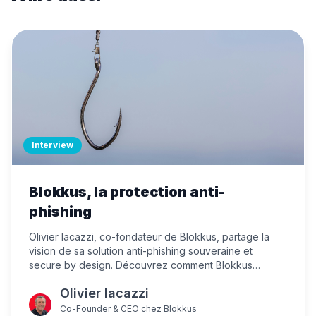
Interview
Blokkus, la protection anti-
phishing
Olivier Iacazzi, co-fondateur de Blokkus, partage la
vision de sa solution anti-phishing souveraine et
secure by design. Découvrez comment Blokkus
révolutionne la protection des emails avec son
Olivier Iacazzi
approche zéro-trust et sa gestion du réseau de
confiance, tout en respectant la confidentialité des
Co-Founder & CEO
chez
Blokkus