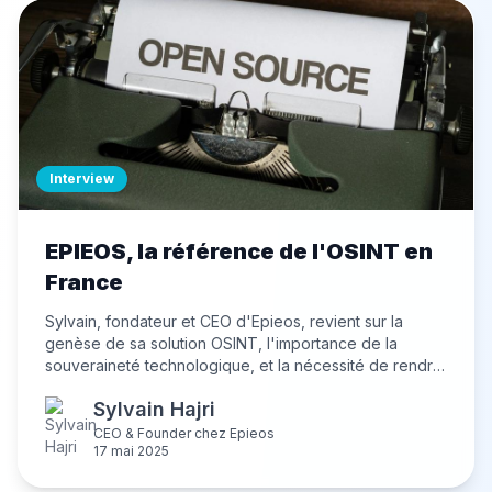
Interview
EPIEOS, la référence de l'OSINT en
France
Sylvain, fondateur et CEO d'Epieos, revient sur la
genèse de sa solution OSINT, l'importance de la
souveraineté technologique, et la nécessité de rendre
l'investigation numérique accessible, éthique et
Sylvain Hajri
maîtrisée. Il partage sa vision d'une cybersécurité
ancrée dans le réel, où l'humain reste au cœur de la
CEO & Founder
chez
Epieos
17 mai 2025
réponse aux menaces.