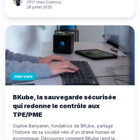
détecte les attaques sophistiquées et inconnues,
CPO
chez
Custocy
28 juillet 2025
même à travers les signaux les plus faibles.
Interview
BKube, la sauvegarde sécurisée
qui redonne le contrôle aux
TPE/PME
Sophie Benyamin, fondatrice de BKube, partage
l'histoire de sa société née d'un drame humain et
économique. Découvrez comment BKube rend la