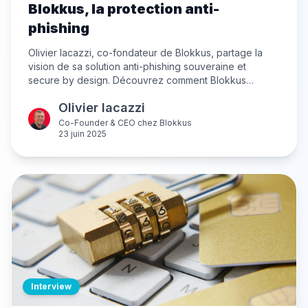
Blokkus, la protection anti-
phishing
Olivier Iacazzi, co-fondateur de Blokkus, partage la
vision de sa solution anti-phishing souveraine et
secure by design. Découvrez comment Blokkus
révolutionne la protection des emails avec son
Olivier Iacazzi
approche zéro-trust et sa gestion du réseau de
confiance, tout en respectant la confidentialité des
Co-Founder & CEO
chez
Blokkus
23 juin 2025
données.
Interview