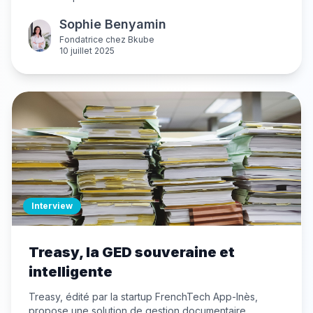
cybersécurité accessible aux TPE/PME avec des
Sophie Benyamin
solutions de sauvegarde hybride souveraines, et sa
vision d'un écosystème cyber français résilient.
Fondatrice
chez
Bkube
10 juillet 2025
Interview
Treasy, la GED souveraine et
intelligente
Treasy, édité par la startup FrenchTech App-Inès,
propose une solution de gestion documentaire