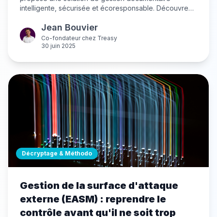
intelligente, sécurisée et écoresponsable. Découvrez
comment cette GED souveraine intègre IA éthique,
Jean Bouvier
conformité RGPD et expérience utilisateur optimale
pour les métiers réglementés.
Co-fondateur
chez
Treasy
30 juin 2025
Décryptage & Méthodo
Gestion de la surface d'attaque
externe (EASM) : reprendre le
contrôle avant qu'il ne soit trop