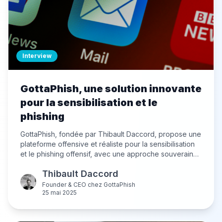
Interview
GottaPhish, une solution innovante
pour la sensibilisation et le
phishing
GottaPhish, fondée par Thibault Daccord, propose une
plateforme offensive et réaliste pour la sensibilisation
et le phishing offensif, avec une approche souveraine
et une ambition internationale. Découvrez sa vision
Thibault Daccord
offensive mais éthique de la cybersécurité, et les
priorités d'innovation pour l'année à venir.
Founder & CEO
chez
GottaPhish
25 mai 2025