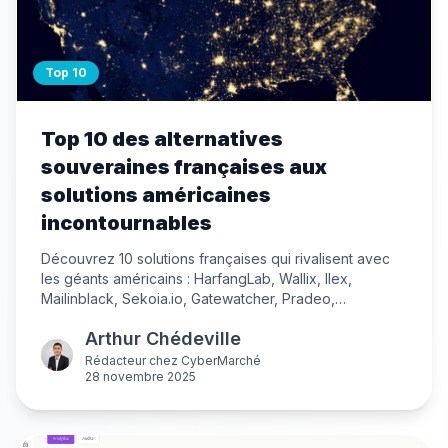
Top 10
Top 10 des alternatives
souveraines françaises aux
solutions américaines
incontournables
Découvrez 10 solutions françaises qui rivalisent avec
les géants américains : HarfangLab, Wallix, Ilex,
Mailinblack, Sekoia.io, Gatewatcher, Pradeo,
TheGreenBow, Leviia et Tenacy. Des alternatives
Arthur Chédeville
souveraines performantes pour tous vos besoins
cybersécurité.
Rédacteur
chez
CyberMarché
28 novembre 2025