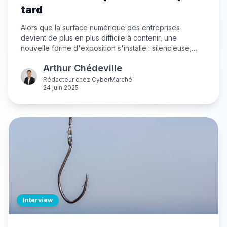
tard
Alors que la surface numérique des entreprises
devient de plus en plus difficile à contenir, une
nouvelle forme d'exposition s'installe : silencieuse,
évolutive, souvent invisible. Ces actifs exposés sur
Arthur Chédeville
Internet — qu'ils soient oubliés, mal configurés ou non
référencés — deviennent des cibles idéales pour les
Rédacteur
chez
CyberMarché
24 juin 2025
attaquants, bien avant d'être détectés en interne.
L'External Attack Surface Management (EASM)
s'impose comme une réponse stratégique à ce risque
diffus. Non pas en protégeant uniquement les
systèmes, mais en révélant ce qui, en marge de
l'organisation, peut déjà être exploité contre elle.
Interview