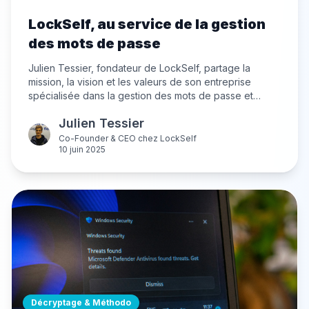
LockSelf, au service de la gestion
des mots de passe
Julien Tessier, fondateur de LockSelf, partage la
mission, la vision et les valeurs de son entreprise
spécialisée dans la gestion des mots de passe et
documents pour les entreprises. Il revient sur la
Julien Tessier
genèse de LockSelf, ses spécificités, et sa vision de la
cybersécurité et de la souveraineté numérique.
Co-Founder & CEO
chez
LockSelf
10 juin 2025
Décryptage & Méthodo