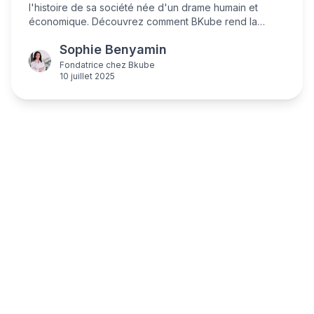
l'histoire de sa société née d'un drame humain et
économique. Découvrez comment BKube rend la
cybersécurité accessible aux TPE/PME avec des
Sophie Benyamin
solutions de sauvegarde hybride souveraines, et sa
vision d'un écosystème cyber français résilient.
Fondatrice
chez
Bkube
10 juillet 2025