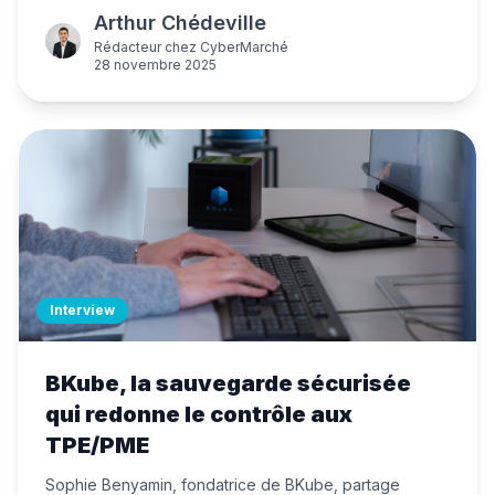
TheGreenBow, Leviia et Tenacy. Des alternatives
Arthur Chédeville
souveraines performantes pour tous vos besoins
cybersécurité.
Rédacteur
chez
CyberMarché
28 novembre 2025
Interview
BKube, la sauvegarde sécurisée
qui redonne le contrôle aux
TPE/PME
Sophie Benyamin, fondatrice de BKube, partage