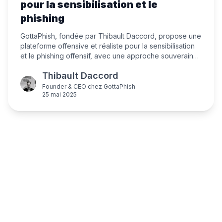
pour la sensibilisation et le
phishing
GottaPhish, fondée par Thibault Daccord, propose une
plateforme offensive et réaliste pour la sensibilisation
et le phishing offensif, avec une approche souveraine
et une ambition internationale. Découvrez sa vision
Thibault Daccord
offensive mais éthique de la cybersécurité, et les
priorités d'innovation pour l'année à venir.
Founder & CEO
chez
GottaPhish
25 mai 2025