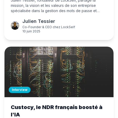
Julien Tessier, fondateur de LockSelf, partage la
mission, la vision et les valeurs de son entreprise
spécialisée dans la gestion des mots de passe et
documents pour les entreprises. Il revient sur la
Julien Tessier
genèse de LockSelf, ses spécificités, et sa vision de la
cybersécurité et de la souveraineté numérique.
Co-Founder & CEO
chez
LockSelf
10 juin 2025
Interview
Custocy, le NDR français boosté à
l'IA