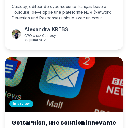
Custocy, éditeur de cybersécurité français basé à
Toulouse, développe une plateforme NDR (Network
Detection and Response) unique avec un cœur
technologique centré sur l'IA. Découvrez comment leur
Alexandra KREBS
technologie d'intelligences artificielles collaboratives
détecte les attaques sophistiquées et inconnues,
CPO
chez
Custocy
28 juillet 2025
même à travers les signaux les plus faibles.
Interview
GottaPhish, une solution innovante