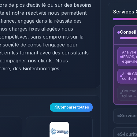
ors de pics d’activité ou sur des besoins
Services 
lité et notre réactivité nous permettent
iance, engagé dans la réussite des
 nos charges fixes allégées nous
Conseil
 compétitives, sans compromis sur la
e société de conseil engagée pour
et en les formant avec des consultants
Analyse
(EBIOS,
ccompagner nos clients. Nous
équival
caire, des Biotechnologies,
Audit GR
conform
Courtage
cyber-a
Comparer toutes
Servic
Sécurité