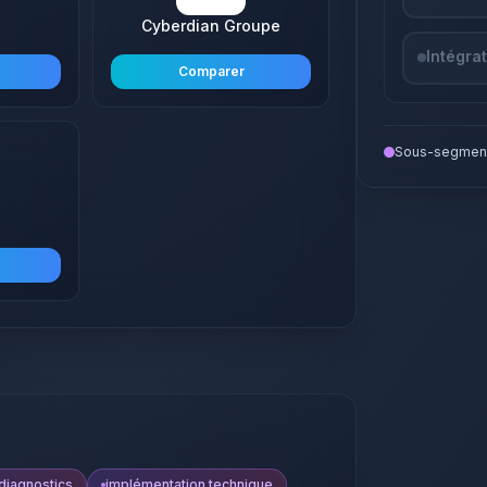
Cyberdian Groupe
Intégra
Comparer
Sous-segment
 diagnostics
implémentation technique