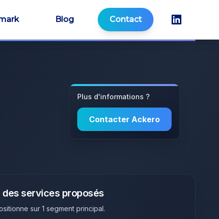
mark
Blog
Contact
Plus d'informations ?
Contacter
Ackero
 des services proposés
ositionne sur
1
segment principal
.