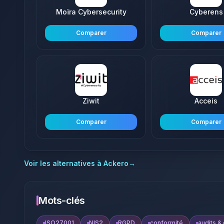
Moïra Cybersecurity
Cyberens
Comparer
Comparer
Ziwit
Acceis
Comparer
Comparer
Voir les alternatives à
Ackero
→
Mots-clés
ISO27001
NIS2
RGPD
conformité
audits &