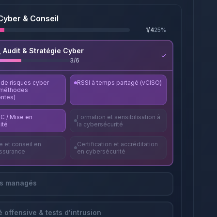
Cyber & Conseil
1
/
4
25
%
, Audit & Stratégie Cyber
3
/
6
 de risques cyber
RSSI à temps partagé (vCISO)
 méthodes
entes)
C / Mise en
Formation et sensibilisation à
ité
la cybersécurité
 et conseil en
Certification et accréditation
ssurance
en cybersécurité
es managés
 offensive & tests d'intrusion