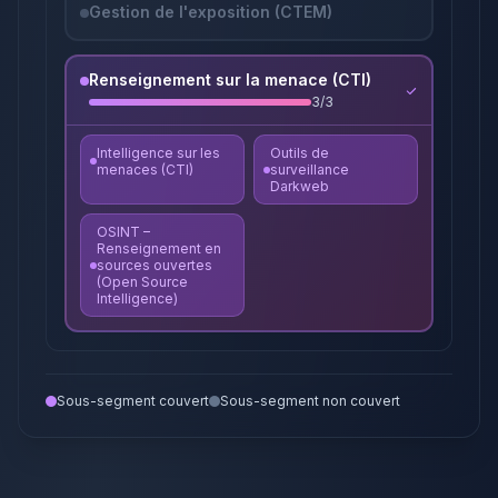
Gestion de l'exposition (CTEM)
Renseignement sur la menace (CTI)
3
/
3
Intelligence sur les
Outils de
menaces (CTI)
surveillance
Darkweb
OSINT –
Renseignement en
sources ouvertes
(Open Source
Intelligence)
Sous-segment couvert
Sous-segment non couvert