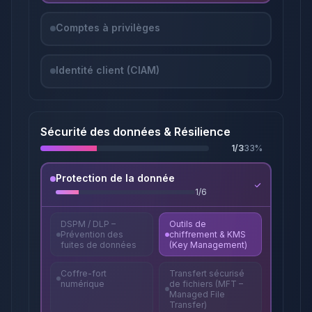
Comptes à privilèges
Identité client (CIAM)
Sécurité des données & Résilience
1
/
3
33
%
Protection de la donnée
1
/
6
DSPM / DLP –
Outils de
Prévention des
chiffrement & KMS
fuites de données
(Key Management)
Coffre-fort
Transfert sécurisé
numérique
de fichiers (MFT –
Managed File
Transfer)