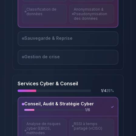
Classification de
Anonymisation &
données
Pseudonymisation
des données
Sauvegarde & Reprise
Gestion de crise
Services Cyber & Conseil
1
/
4
25
%
Conseil, Audit & Stratégie Cyber
1
/
6
Analyse de risques
RSSI à temps
cyber (EBIOS,
partagé (vCISO)
méthodes