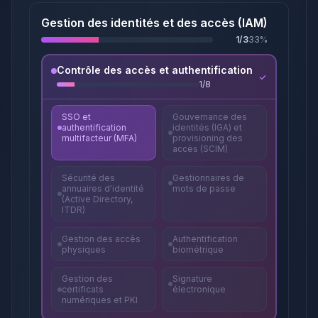
Gestion des identités et des accès (IAM)
1
/
3
33
%
Contrôle des accès et authentification
1
/
8
SSO et
Gouvernance des
authentification
identités (IGA) et
multifacteur (MFA)
provisioning des
accès (SCIM)
Sécurité des
Gestionnaires de
annuaires d'identité
mots de passe
(Active Directory,
ITDR)
Gestion des accès
Authentification
physiques
biométrique
Gestion des
Signature
certificats
électronique
numériques et PKI