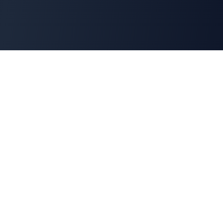
Cyber
Marché
La marketplace de référence des solutions de
cybersécurité françaises. Connectons offreurs et
demandeurs pour une cyber made in France.
100% Français
🇫🇷
Souveraineté numérique
Navigation