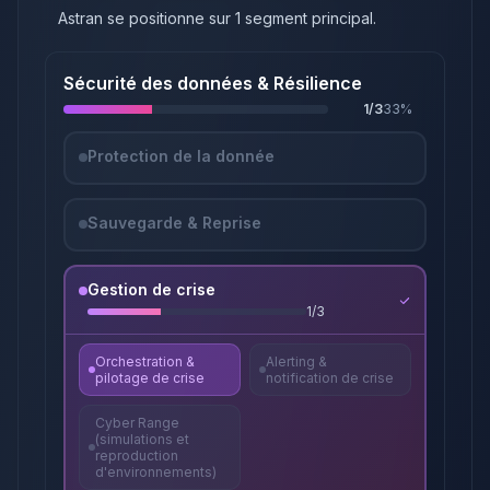
Astran
se positionne sur
1
segment principal
.
Sécurité des données & Résilience
1
/
3
33
%
Protection de la donnée
Sauvegarde & Reprise
Gestion de crise
1
/
3
Orchestration &
Alerting &
pilotage de crise
notification de crise
Cyber Range
(simulations et
reproduction
d'environnements)