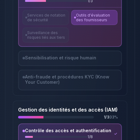
1
/
3
Services de notation
Outils d'évaluation
de sécurité
des fournisseurs
Surveillance des
risques liés aux tiers
Sensibilisation et risque humain
Anti-fraude et procédures KYC (Know
Your Customer)
Gestion des identités et des accès (IAM)
1
/
3
33
%
Contrôle des accès et authentification
1
/
8