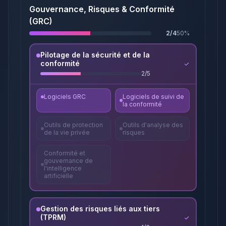
Gouvernance, Risques & Conformité
(GRC)
2
/
4
50
%
Pilotage de la sécurité et de la
conformité
2
/
5
Logiciels GRC
Logiciels de suivi de
la conformité
Outils de protection
Outils d'analyse des
de la vie privée
risques
Conformité et
gouvernance de
l'intelligence
artificielle
Gestion des risques liés aux tiers
(TPRM)