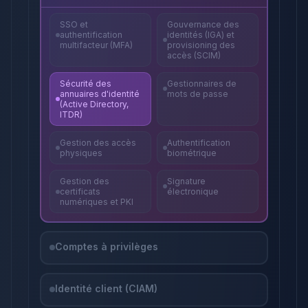
SSO et
Gouvernance des
authentification
identités (IGA) et
multifacteur (MFA)
provisioning des
accès (SCIM)
Sécurité des
Gestionnaires de
annuaires d'identité
mots de passe
(Active Directory,
ITDR)
Gestion des accès
Authentification
physiques
biométrique
Gestion des
Signature
certificats
électronique
numériques et PKI
Comptes à privilèges
Identité client (CIAM)