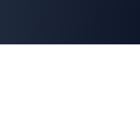
Cyber
Marché
La marketplace de référence des solutions de
cybersécurité françaises. Connectons offreurs et
demandeurs pour une cyber made in France.
100% Français
🇫🇷
Souveraineté numérique