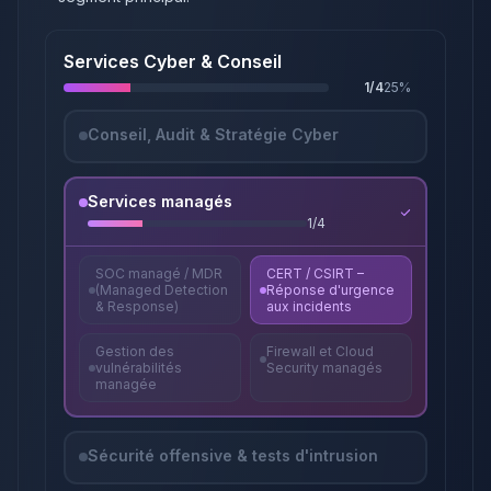
Services Cyber & Conseil
1
/
4
25
%
Conseil, Audit & Stratégie Cyber
Services managés
1
/
4
SOC managé / MDR
CERT / CSIRT –
(Managed Detection
Réponse d'urgence
& Response)
aux incidents
Gestion des
Firewall et Cloud
vulnérabilités
Security managés
managée
Sécurité offensive & tests d'intrusion