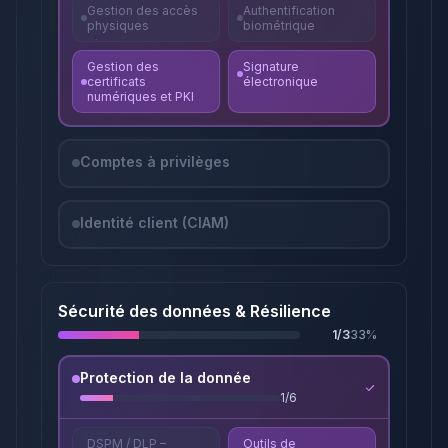
Gestion des accès
Authentification
physiques
biométrique
Gestion des
Signature
certificats
électronique
numériques et PKI
Comptes à privilèges
Identité client (CIAM)
Sécurité des données & Résilience
1
/
3
33
%
Protection de la donnée
1
/
6
DSPM / DLP –
Outils de