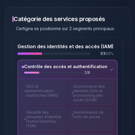
Catégorie des services proposés
Certigna
se positionne sur
2
segments principaux
.
Gestion des identités et des accès (IAM)
1
/
3
33
%
Contrôle des accès et authentification
2
/
8
SSO et
Gouvernance des
authentification
identités (IGA) et
multifacteur (MFA)
provisioning des
accès (SCIM)
Sécurité des
Gestionnaires de
annuaires d'identité
mots de passe
(Active Directory,
ITDR)