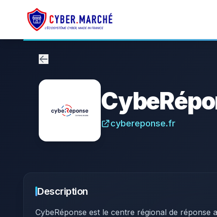
CybeRépo
cybereponse.fr
Description
​CybeRéponse est le centre régional de réponse 