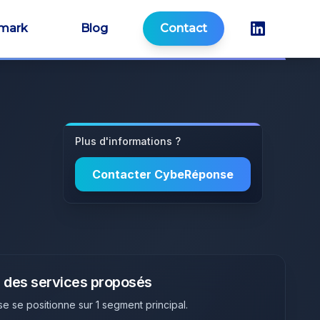
mark
Blog
Contact
Plus d'informations ?
Contacter
CybeRéponse
 des services proposés
se
se positionne sur
1
segment principal
.