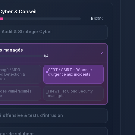
Cyber & Conseil
1
/
4
25
%
, Audit & Stratégie Cyber
es managés
1
/
4
nagé / MDR
CERT / CSIRT – Réponse
d Detection &
d'urgence aux incidents
se)
des vulnérabilités
Firewall et Cloud Security
e
managés
 offensive & tests d'intrusion
teur de solutions