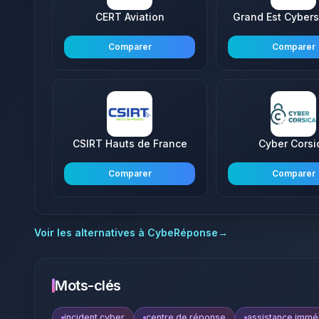
CERT Aviation
Grand Est Cybers
Comparer
Comparer
CSIRT Hauts de France
Cyber Corsi
Comparer
Comparer
Voir les alternatives à
CybeRéponse
→
Mots-clés
incident cyber
centre de réponse
assistance immé