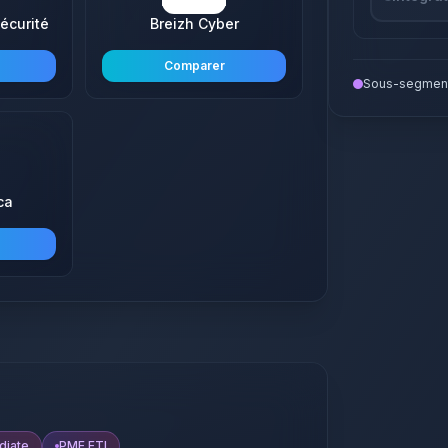
écurité
Breizh Cyber
Comparer
Sous-segment
ca
diate
PME ETI