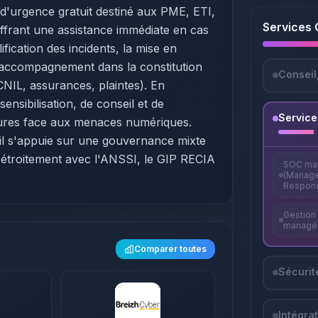
 d'urgence gratuit destiné aux PME, ETI,
Services 
offrant une assistance immédiate en cas
ification des incidents, la mise en
 l'accompagnement dans la constitution
Conseil
CNIL, assurances, plaintes). En
sibilisation, de conseil et de
Servic
ctures face aux menaces numériques.
 il s'appuie sur une gouvernance mixte
e étroitement avec l'ANSSI, le GIP RECIA
SOC ma
(Manage
Respon
Gestion 
managé
Comparer toutes
Sécurité
Intégra