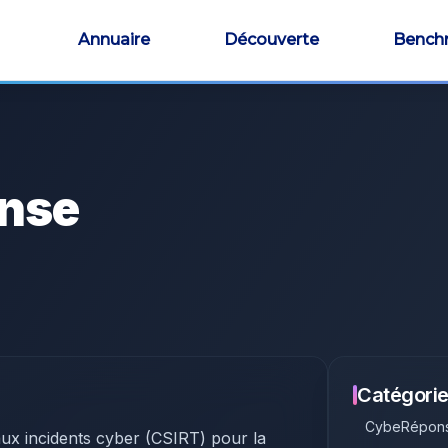
Annuaire
Découverte
Bench
nse
Catégorie
CybeRépon
aux incidents cyber (CSIRT) pour la