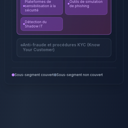
Plateformes de
Outils de simulation
sensibilisation à la
de phishing
sécurité
Détection du
Shadow IT
Anti-fraude et procédures KYC (Know
Your Customer)
Sous-segment couvert
Sous-segment non couvert