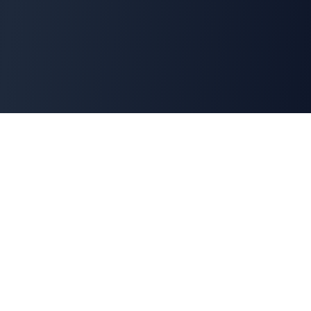
Cyber
Marché
La marketplace de référence des solutions de
cybersécurité françaises. Connectons offreurs et
demandeurs pour une cyber made in France.
100% Français
🇫🇷
Souveraineté numérique