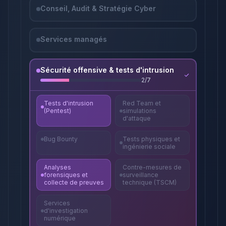
Conseil, Audit & Stratégie Cyber
Services managés
Sécurité offensive & tests d'intrusion
2
/
7
Tests d'intrusion
Red Team et
(Pentest)
simulations
d'attaque
Bug Bounty
Tests physiques et
ingénierie sociale
Analyses
Contre-mesures de
forensiques et
surveillance
collecte de preuves
technique (TSCM)
Services
d'investigation
numérique