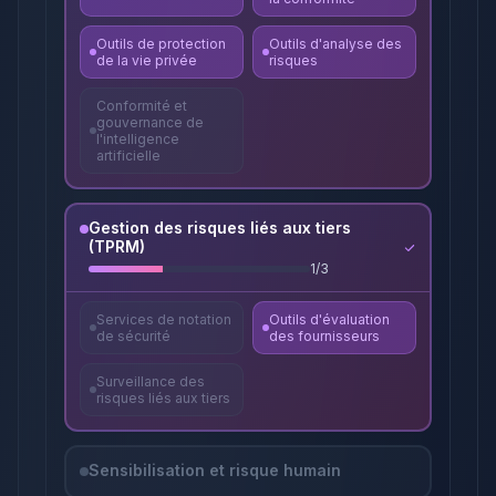
Outils de protection
Outils d'analyse des
de la vie privée
risques
Conformité et
gouvernance de
l'intelligence
artificielle
Gestion des risques liés aux tiers
(TPRM)
1
/
3
Services de notation
Outils d'évaluation
de sécurité
des fournisseurs
Surveillance des
risques liés aux tiers
Sensibilisation et risque humain