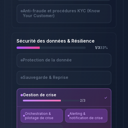
Anti-fraude et procédures KYC (Know
Your Customer)
Sécurité des données & Résilience
1
/
3
33
%
Protection de la donnée
Sauvegarde & Reprise
Gestion de crise
2
/
3
Orchestration &
Alerting &
pilotage de crise
notification de crise