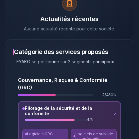
Actualités récentes
Aucune actualité récente pour cette société.
Catégorie des services proposés
EYAKO
se positionne sur
2
segments principaux
.
Gouvernance, Risques & Conformité
(GRC)
2
/
4
50
%
Pilotage de la sécurité et de la
conformité
4
/
5
Logiciels GRC
Logiciels de suivi de
la conformité