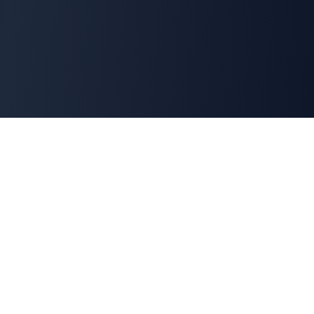
Cyber
Marché
La marketplace de référence des solutions de
cybersécurité françaises. Connectons offreurs et
demandeurs pour une cyber made in France.
100% Français
🇫🇷
Souveraineté numérique