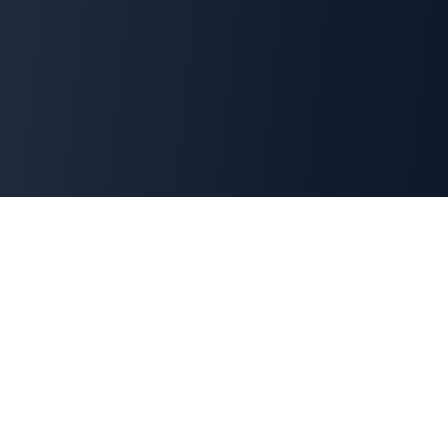
Cyber
Marché
La marketplace de référence des solutions de
cybersécurité françaises. Connectons offreurs et
demandeurs pour une cyber made in France.
100% Français
🇫🇷