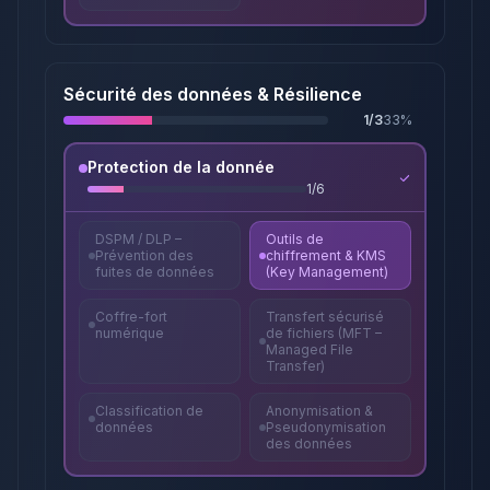
Sécurité des données & Résilience
1
/
3
33
%
Protection de la donnée
1
/
6
DSPM / DLP –
Outils de
Prévention des
chiffrement & KMS
fuites de données
(Key Management)
Coffre-fort
Transfert sécurisé
numérique
de fichiers (MFT –
Managed File
Transfer)
Classification de
Anonymisation &
données
Pseudonymisation
des données