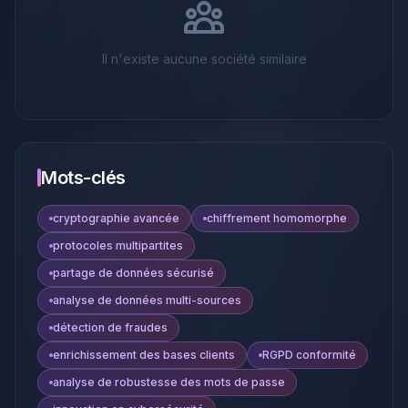
Il n'existe aucune société similaire
Mots-clés
cryptographie avancée
chiffrement homomorphe
protocoles multipartites
partage de données sécurisé
analyse de données multi-sources
détection de fraudes
enrichissement des bases clients
RGPD conformité
analyse de robustesse des mots de passe