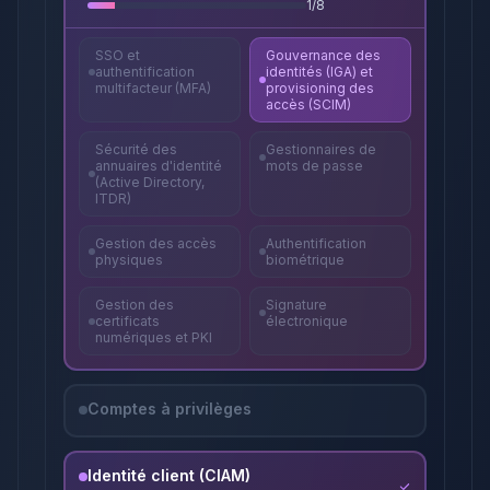
1
/
8
SSO et
Gouvernance des
authentification
identités (IGA) et
multifacteur (MFA)
provisioning des
accès (SCIM)
Sécurité des
Gestionnaires de
annuaires d'identité
mots de passe
(Active Directory,
ITDR)
Gestion des accès
Authentification
physiques
biométrique
Gestion des
Signature
certificats
électronique
numériques et PKI
Comptes à privilèges
Identité client (CIAM)