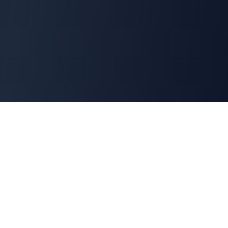
Cyber
Marché
La marketplace de référence des solutions de
cybersécurité françaises. Connectons offreurs et
demandeurs pour une cyber made in France.
100% Français
🇫🇷