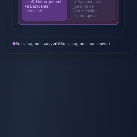
IaaS, Hébergement
Infrastructure et
& Datacenter
gestion de
sécurisé
portefeuilles
numériques
Sous-segment couvert
Sous-segment non couvert