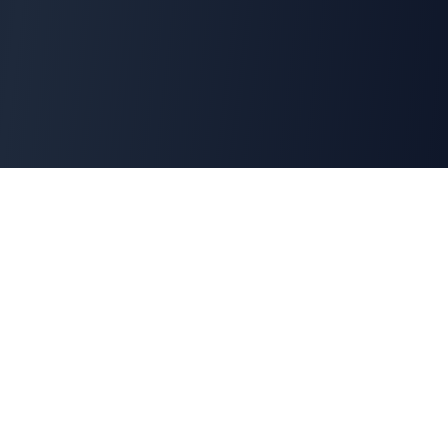
Cyber
Marché
La marketplace de référence des solutions de
cybersécurité françaises. Connectons offreurs et
demandeurs pour une cyber made in France.
100% Français
🇫🇷
Souveraineté numérique