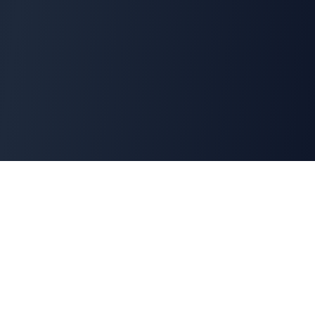
Cyber
Marché
La marketplace de référence des solutions de
cybersécurité françaises. Connectons offreurs et
demandeurs pour une cyber made in France.