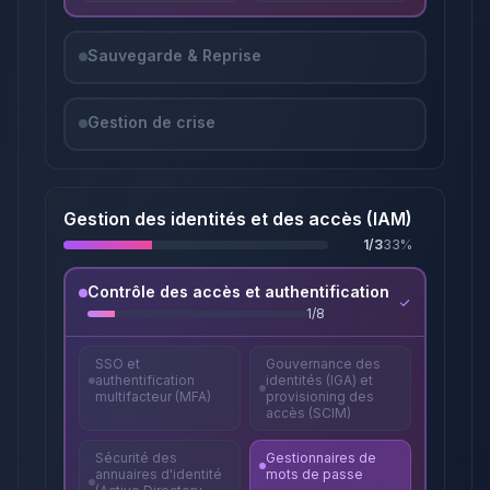
Sauvegarde & Reprise
Gestion de crise
Gestion des identités et des accès (IAM)
1
/
3
33
%
Contrôle des accès et authentification
1
/
8
SSO et
Gouvernance des
authentification
identités (IGA) et
multifacteur (MFA)
provisioning des
accès (SCIM)
Sécurité des
Gestionnaires de
annuaires d'identité
mots de passe