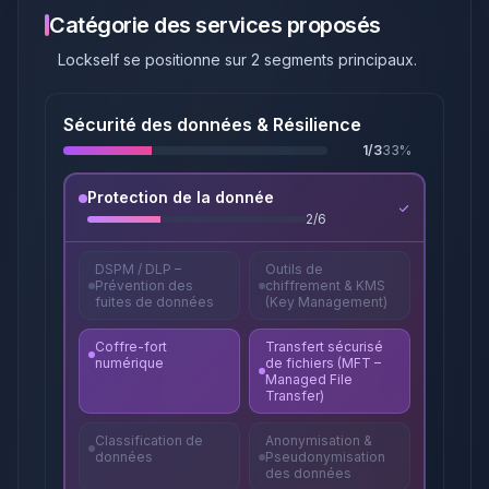
Catégorie des services proposés
Lockself
se positionne sur
2
segments principaux
.
Sécurité des données & Résilience
1
/
3
33
%
Protection de la donnée
2
/
6
DSPM / DLP –
Outils de
Prévention des
chiffrement & KMS
fuites de données
(Key Management)
Coffre-fort
Transfert sécurisé
numérique
de fichiers (MFT –
Managed File
Transfer)
Classification de
Anonymisation &
données
Pseudonymisation
des données