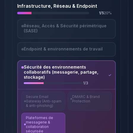
Infrastructure, Réseau & Endpoint
1
/
5
20
%
Réseau, Accès & Sécurité périmétrique
(SASE)
Endpoint & environnements de travail
Sécurité des environnements
collaboratifs (messagerie, partage,
stockage)
1
/
3
Secure Email
DMARC & Brand
Gateway (Anti-spam
Protection
& anti-phishing)
Plateformes de
messagerie &
collaboration
sécurisée