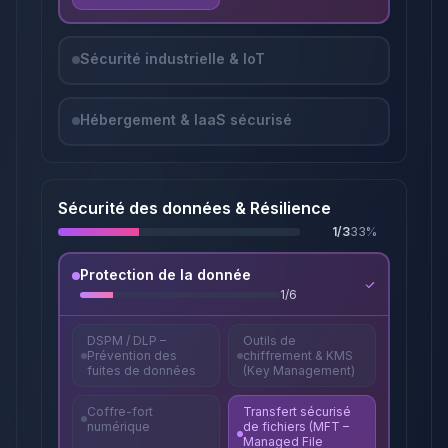
Sécurité industrielle & IoT
Hébergement & IaaS sécurisé
Sécurité des données & Résilience
1
/
3
33
%
Protection de la donnée
1
/
6
DSPM / DLP –
Outils de
Prévention des
chiffrement & KMS
fuites de données
(Key Management)
Coffre-fort
Transfert sécurisé
numérique
de fichiers (MFT –
Managed File