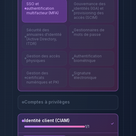
SSO et
Gouvernance des
authentification
identités (IGA) et
multifacteur (MFA)
provisioning des
accès (SCIM)
Sécurité des
Gestionnaires de
annuaires d'identité
mots de passe
(Active Directory,
ITDR)
Gestion des accès
Authentification
physiques
biométrique
Gestion des
Signature
certificats
électronique
numériques et PKI
Comptes à privilèges
Identité client (CIAM)
1
/
1