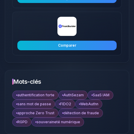
Comparer
Mots-clés
authentification forte
AuthSezam
SaaS IAM
sans mot de passe
FIDO2
WebAuthn
approche Zero Trust
détection de fraude
RGPD
souveraineté numérique