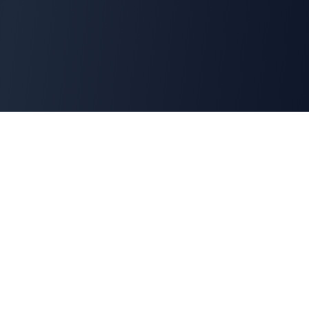
Cyber
Marché
La marketplace de référence des solutions de
cybersécurité françaises. Connectons offreurs et
demandeurs pour une cyber made in France.
100% Français
🇫🇷
Souveraineté numérique