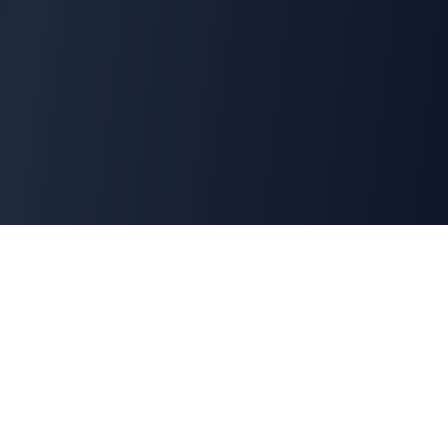
Cyber
Marché
La marketplace de référence des solutions de
cybersécurité françaises. Connectons offreurs et
demandeurs pour une cyber made in France.