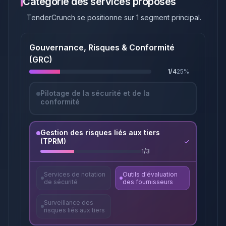
Catégorie des services proposés
TenderCrunch
se positionne sur
1
segment principal
.
Gouvernance, Risques & Conformité
(GRC)
1
/
4
25
%
Pilotage de la sécurité et de la
conformité
Gestion des risques liés aux tiers
(TPRM)
1
/
3
Services de notation
Outils d'évaluation
de sécurité
des fournisseurs
Surveillance des
risques liés aux tiers