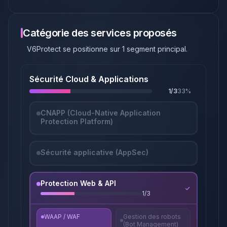
Catégorie des services proposés
V6Protect
se positionne sur
1
segment principal
.
Sécurité Cloud & Applications
1
/
3
33
%
CNAPP (Cloud-Native Application
Protection Platform)
Sécurité applicative (AppSec)
Protection Web & API
1
/
3
WAAP / WAF
Gestion des robots
(Bot Management)