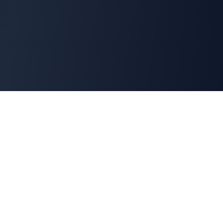
Cyber
Marché
La marketplace de référence des solutions de
cybersécurité françaises. Connectons offreurs et
demandeurs pour une cyber made in France.
100% Français
🇫🇷
Souveraineté numérique