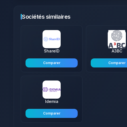
Sociétés similaires
ShareID
A3BC
Comparer
Comparer
Idemia
Comparer