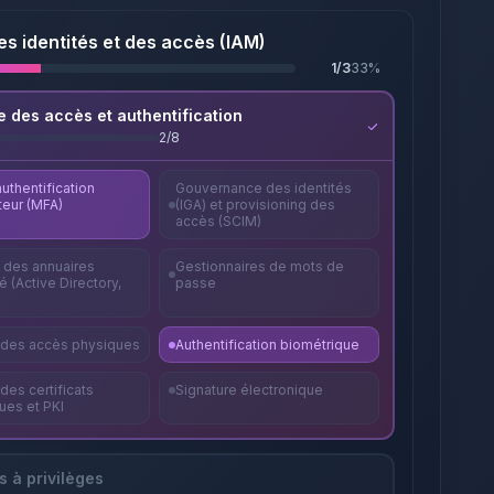
es identités et des accès (IAM)
1
/
3
33
%
e des accès et authentification
2
/
8
uthentification
Gouvernance des identités
teur (MFA)
(IGA) et provisioning des
accès (SCIM)
é des annuaires
Gestionnaires de mots de
té (Active Directory,
passe
 des accès physiques
Authentification biométrique
des certificats
Signature électronique
ues et PKI
 à privilèges