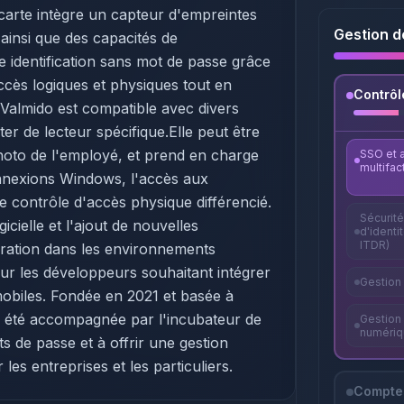
 carte intègre un capteur d'empreintes
Gestion d
 ainsi que des capacités de
 identification sans mot de passe grâce
ccès logiques et physiques tout en
Contrôl
e Valmido est compatible avec divers
ter de lecteur spécifique.Elle peut être
photo de l'employé, et prend en charge
SSO et a
multifac
connexions Windows, l'accès aux
le contrôle d'accès physique différencié.
Sécurit
cielle et l'ajout de nouvelles
d'identi
ITDR)
tégration dans les environnements
r les développeurs souhaitant intégrer
Gestion
mobiles. Fondée en 2021 et basée à
 a été accompagnée par l'incubateur de
Gestion 
numériq
ts de passe et à offrir une gestion
les entreprises et les particuliers.
Comptes