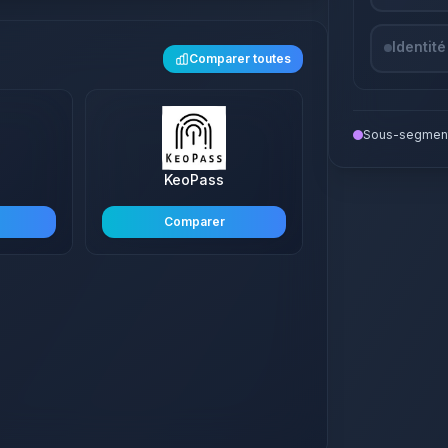
Identité
Comparer toutes
Sous-segment
KeoPass
Comparer