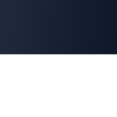
Cyber
Marché
La marketplace de référence des solutions de
cybersécurité françaises. Connectons offreurs et
demandeurs pour une cyber made in France.
100% Français