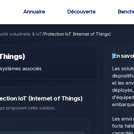
Annuaire
Découverte
Bench
rité industrielle & IoT
/
Protection IoT (Internet of Things)
 Things)
En savoi
osystèmes associés
Les solut
dispositi
et les en
déployés,
d'équipem
ection IoT (Internet of Things)
embarqués
 qui proposent cette solution.
Les envir
forte hét
capacités