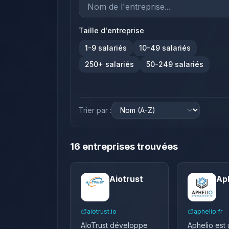
Taille d'entreprise
1-9
salariés
10-49
salariés
250+
salariés
50-249
salariés
Trier par :
16
entreprise
s
trouvée
s
Aiotrust
Ap
aiotrust.io
aphelio.fr
​AIoTrust développe
Aphelio est