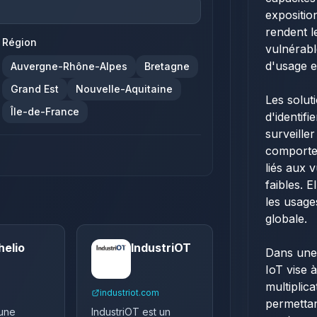
expositio
rendent l
Région
vulnérab
d'usage e
Auvergne-Rhône-Alpes
Bretagne
Grand Est
Nouvelle-Aquitaine
Les solut
Île-de-France
d'identifi
surveille
comportem
liés aux 
faibles. 
les usage
globale.
helio
IndustriOT
Dans une 
IoT vise à
multiplic
industriot.com
permettan
 une
IndustriOT est un