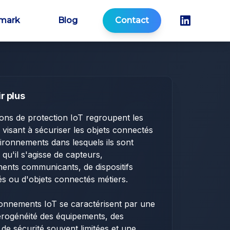
mark
Blog
Contact
r plus
ions de protection IoT regroupent les
fs visant à sécuriser les objets connectés
vironnements dans lesquels ils sont
 qu'il s'agisse de capteurs,
ents communicants, de dispositifs
 ou d'objets connectés métiers.
onnements IoT se caractérisent par une
érogénéité des équipements, des
 de sécurité souvent limitées et une