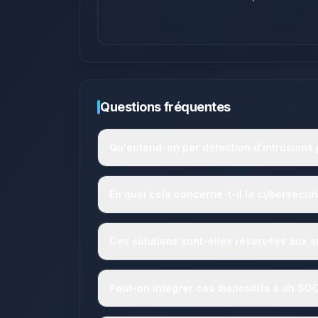
Questions fréquentes
Qu'entend-on par détection d'intrusions
En quoi cela concerne-t-il la cybersécuri
Ces solutions sont-elles réservées aux si
Peut-on intégrer ces dispositifs à un SO