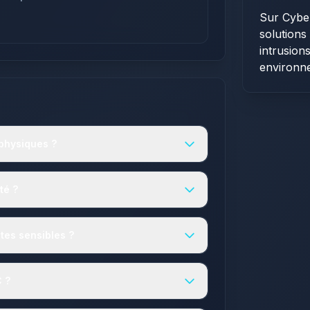
Sur Cybe
solutions
intrusion
environnem
 physiques ?
té ?
tes sensibles ?
C ?