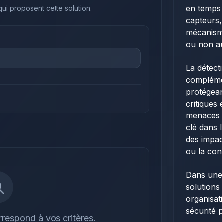
en temps 
 qui proposent cette solution.
capteurs,
mécanisme
ou non au
La détect
complémen
protégean
critiques
menaces i
clé dans 
des impact
ou la con
Dans une 
solutions
organisat
sécurité 
respond à vos critères.