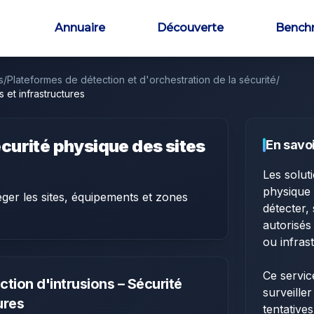
Annuaire
Découverte
Bench
s
/
Plateformes de détection et d'orchestration de la sécurité
/
 et infrastructures
écurité physique des sites
En savoi
Les solut
physique 
éger les sites, équipements et zones
détecter,
autorisés
ou infras
Ce servic
ction d'intrusions – Sécurité
surveiller
ures
tentative