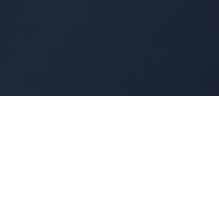
Cyber
Marché
La marketplace de référence des solutions de
cybersécurité françaises. Connectons offreurs e
demandeurs pour une cyber made in France.
100% Français
🇫🇷