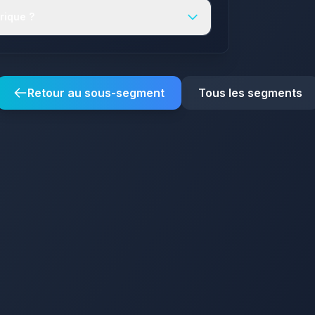
rique ?
Retour au sous-segment
Tous les segments