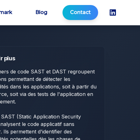
mark
Blog
Contact
r plus
ners de code SAST et DAST regroupent
ions permettant de détecter les
ités dans les applications, soit à partir du
ce, soit via des tests de l'application en
nement.
s SAST (Static Application Security
analysent le code applicatif sans
. Ils permettent d'identifier des
lités potentielles dès les phases de