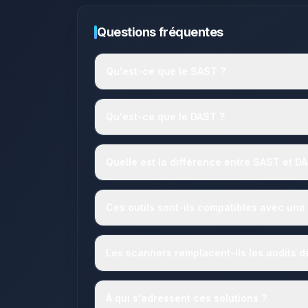
Questions fréquentes
Qu'est-ce que le SAST ?
Qu'est-ce que le DAST ?
Quelle est la différence entre SAST et D
Ces outils sont-ils compatibles avec u
Les scanners remplacent-ils les audits d
À qui s'adressent ces solutions ?