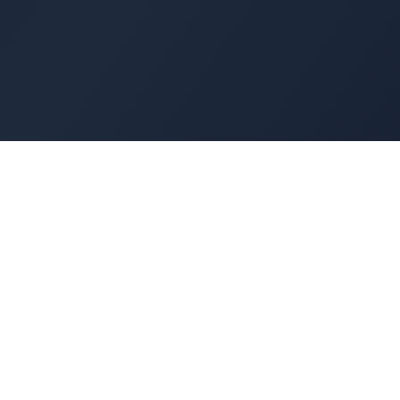
Cyber
Marché
La marketplace de référence des solutions de
cybersécurité françaises. Connectons offreurs e
demandeurs pour une cyber made in France.
100% Français
🇫🇷
Souveraineté numérique