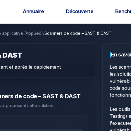
Annuaire
Découverte
Bench
é applicative (AppSec)
/
Scanners de code – SAST & DAST
& DAST
En savoi
avant et après le déploiement
Les scan
les solut
vulnérabil
code sour
fonction
ners de code – SAST & DAST
 qui proposent cette solution.
Les outil
Testing) 
l'exécuter
vulnérabi