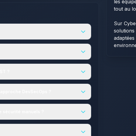
les équipe
tout au l
Sur Cybe
solutions
adaptées 
environn
AST ?
ne approche DevSecOps ?
e sécurité manuels ?