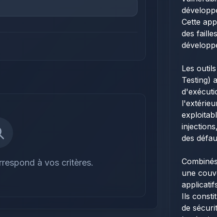
développe
Cette app
des faill
développ
Les outil
Testing) 
d'exécuti
l'extérieu
exploitab
injection
des défau
Combinés
respond à vos critères.
une couv
applicati
Ils const
de sécuri