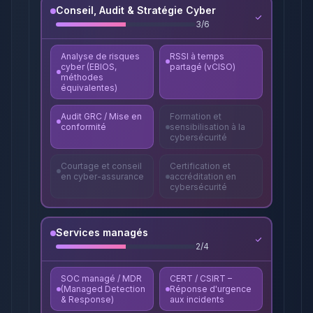
Conseil, Audit & Stratégie Cyber
3
/
6
Analyse de risques
RSSI à temps
cyber (EBIOS,
partagé (vCISO)
méthodes
équivalentes)
Audit GRC / Mise en
Formation et
conformité
sensibilisation à la
cybersécurité
Courtage et conseil
Certification et
en cyber-assurance
accréditation en
cybersécurité
Services managés
2
/
4
SOC managé / MDR
CERT / CSIRT –
(Managed Detection
Réponse d'urgence
& Response)
aux incidents