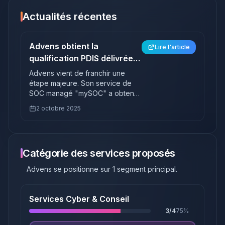
Actualités récentes
Advens obtient la
Lire l'article
qualification PDIS délivrée
par l'ANSSI
Advens vient de franchir une
étape majeure. Son service de
SOC managé "mySOC" a obtenu
la qualification PDIS (Prestataire
2 octobre 2025
de Détection d'Incidents de
Sécurité) de l'ANSSI. Cette
reconnaissance, la plus
exigeante de l'écosystème
Catégorie des services proposés
français, lui ouvre les portes de la
surveillance des systèmes
Advens
se positionne sur
1
segment principal
.
d'information des Opérateurs
d'Importance Vitale (OIV).
Services Cyber & Conseil
3
/
4
75
%