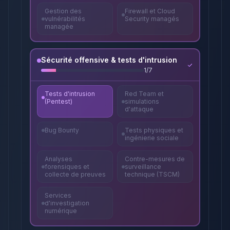
Gestion des
Firewall et Cloud
vulnérabilités
Security managés
managée
Sécurité offensive & tests d'intrusion
1
/
7
Tests d'intrusion
Red Team et
(Pentest)
simulations
d'attaque
Bug Bounty
Tests physiques et
ingénierie sociale
Analyses
Contre-mesures de
forensiques et
surveillance
collecte de preuves
technique (TSCM)
Services
d'investigation
numérique