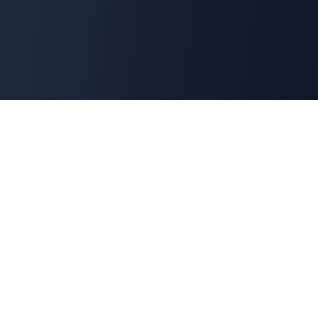
Cyber
Marché
La marketplace de référence des solutions de
cybersécurité françaises. Connectons offreurs et
demandeurs pour une cyber made in France.
100% Français
🇫🇷
Souveraineté numérique