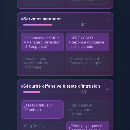
Services managés
2
/
4
SOC managé / MDR
CERT / CSIRT –
(Managed Detection
Réponse d'urgence
& Response)
aux incidents
Gestion des
Firewall et Cloud
vulnérabilités
Security managés
managée
Sécurité offensive & tests d'intrusion
2
/
7
Tests d'intrusion
Red Team et
(Pentest)
simulations
d'attaque
Bug Bounty
Tests physiques et