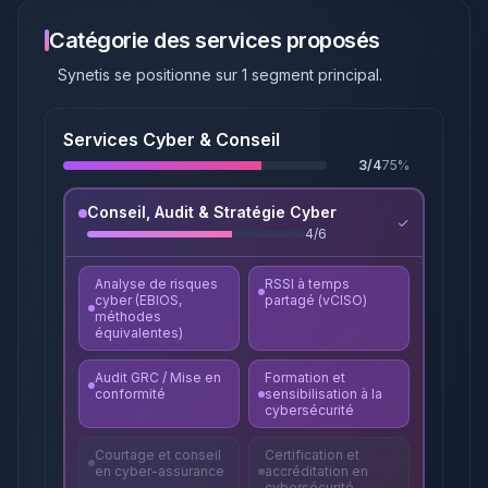
Catégorie des services proposés
Synetis
se positionne sur
1
segment principal
.
Services Cyber & Conseil
3
/
4
75
%
Conseil, Audit & Stratégie Cyber
4
/
6
Analyse de risques
RSSI à temps
cyber (EBIOS,
partagé (vCISO)
méthodes
équivalentes)
Audit GRC / Mise en
Formation et
conformité
sensibilisation à la
cybersécurité
Courtage et conseil
Certification et
en cyber-assurance
accréditation en
cybersécurité