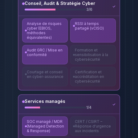
Conseil, Audit & Stratégie Cyber
3
/
6
Analyse de risques
RSSI à temps
cyber (EBIOS,
partagé (vCISO)
méthodes
équivalentes)
Audit GRC / Mise en
Formation et
conformité
sensibilisation à la
cybersécurité
Courtage et conseil
Certification et
en cyber-assurance
accréditation en
cybersécurité
Services managés
1
/
4
SOC managé / MDR
CERT / CSIRT –
(Managed Detection
Réponse d'urgence
& Response)
aux incidents