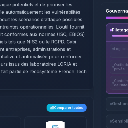
taque potentiels et de prioriser les
Gouvernan
ie automatiquement les vulnérabilités
duit les scénarios d'attaque possibles
raintes opérationnelles. L’outil fournit
Pilotage
audit conformes aux normes (ISO, EBIOS)
tiels tels que NIS2 ou le RGPD. Cybi
ant entreprises, administrations et
Logicie
intuitive et automatisée pour renforcer
urs issus des laboratoires LORIA et
Outils d
privée
et fait partie de l’écosystème French Tech
Conform
de l'inte
Gestion
Comparer toutes
Sensibi