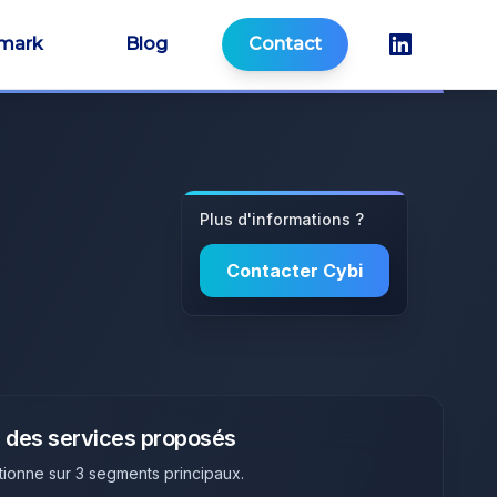
mark
Blog
Contact
Plus d'informations ?
Contacter
Cybi
 des services proposés
tionne sur
3
segments principaux
.