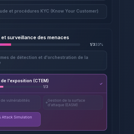
aude et procédures KYC (Know Your Customer)
 et surveillance des menaces
1
/
3
33
%
rmes de détection et d'orchestration de la
é
 de l'exposition (CTEM)
1
/
3
de vulnérabilités
Gestion de la surface
d'attaque (EASM)
 Attack Simulation