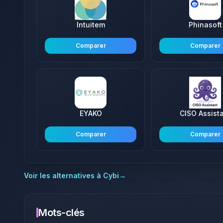
Intuitem
Phinasoft
Comparer
Comparer
EYAKO
CISO Assist
Comparer
Comparer
Voir les alternatives à
Cybi
→
Mots-clés