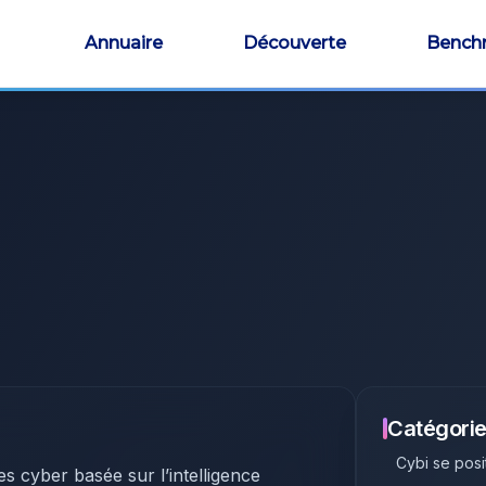
Annuaire
Découverte
Bench
Catégorie
Cybi
se posi
s cyber basée sur l’intelligence