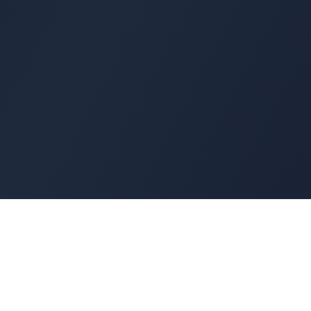
Cyber
Marché
La marketplace de référence des solutions de
cybersécurité françaises. Connectons offreurs e