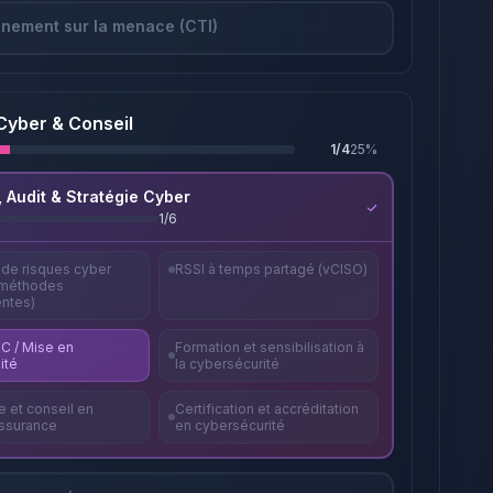
nement sur la menace (CTI)
Cyber & Conseil
1
/
4
25
%
, Audit & Stratégie Cyber
1
/
6
 de risques cyber
RSSI à temps partagé (vCISO)
 méthodes
entes)
C / Mise en
Formation et sensibilisation à
ité
la cybersécurité
 et conseil en
Certification et accréditation
ssurance
en cybersécurité