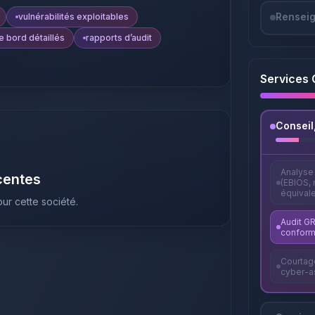
Renseig
vulnérabilités exploitables
e bord détaillés
rapports d’audit
Services 
Conseil
Analyse
centes
(EBIOS,
équival
ur cette société.
Audit GR
conform
Courtage
cyber-a