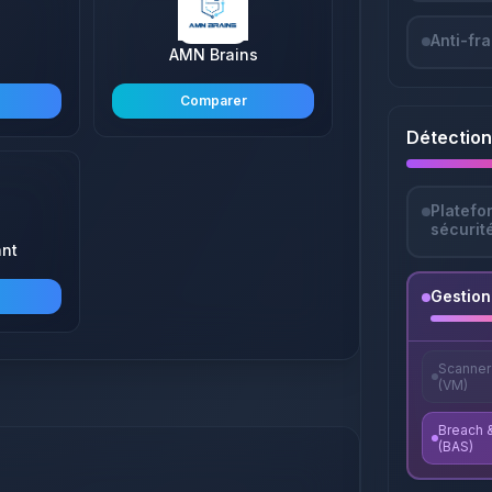
Anti-fr
AMN Brains
Comparer
Détection
Platefo
sécurit
ant
Gestion
Scanner 
(VM)
Breach &
(BAS)