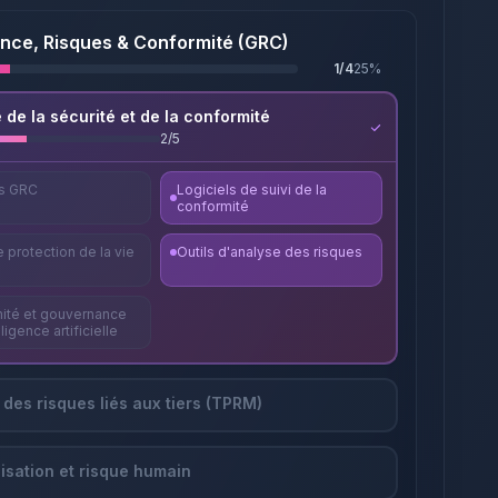
ce, Risques & Conformité (GRC)
1
/
4
25
%
 de la sécurité et de la conformité
2
/
5
ls GRC
Logiciels de suivi de la
conformité
e protection de la vie
Outils d'analyse des risques
ité et gouvernance
lligence artificielle
 des risques liés aux tiers (TPRM)
lisation et risque humain