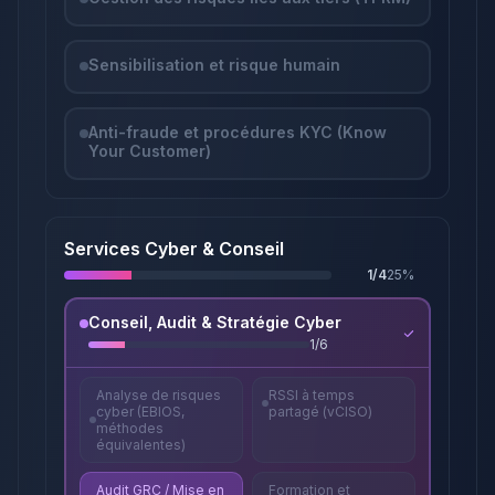
Sensibilisation et risque humain
Anti-fraude et procédures KYC (Know
Your Customer)
Services Cyber & Conseil
1
/
4
25
%
Conseil, Audit & Stratégie Cyber
1
/
6
Analyse de risques
RSSI à temps
cyber (EBIOS,
partagé (vCISO)
méthodes
équivalentes)
Audit GRC / Mise en
Formation et