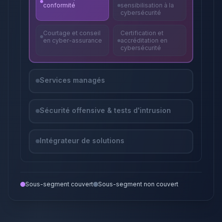
conformité
sensibilisation à la
cybersécurité
Courtage et conseil
Certification et
en cyber-assurance
accréditation en
cybersécurité
Services managés
Sécurité offensive & tests d'intrusion
Intégrateur de solutions
Sous-segment couvert
Sous-segment non couvert