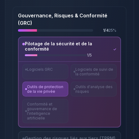
Gouvernance, Risques & Conformité
(GRC)
1
/
4
25
%
Pilotage de la sécurité et de la
conformité
1
/
5
Logiciels GRC
Logiciels de suivi de
la conformité
Outils de protection
Outils d'analyse des
de la vie privée
risques
Conformité et
gouvernance de
l'intelligence
artificielle
Gestion des risques liés aux tiers (TPRM)