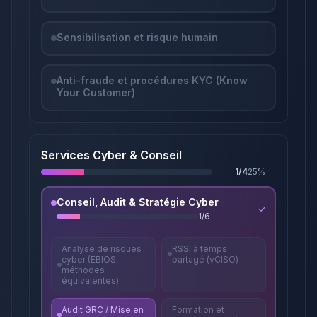
Sensibilisation et risque humain
Anti-fraude et procédures KYC (Know
Your Customer)
Services Cyber & Conseil
1
/
4
25
%
Conseil, Audit & Stratégie Cyber
1
/
6
Analyse de risques
RSSI à temps
cyber (EBIOS,
partagé (vCISO)
méthodes
équivalentes)
Audit GRC / Mise en
Formation et