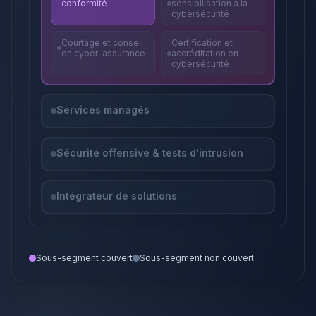
conformité
sensibilisation à la
cybersécurité
Courtage et conseil
Certification et
en cyber-assurance
accréditation en
cybersécurité
Services managés
Sécurité offensive & tests d'intrusion
Intégrateur de solutions
Sous-segment couvert
Sous-segment non couvert