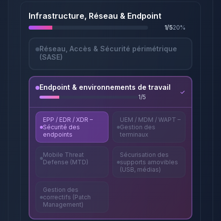
Infrastructure, Réseau & Endpoint
1
/
5
20
%
Réseau, Accès & Sécurité périmétrique
(SASE)
Endpoint & environnements de travail
1
/
5
EPP / EDR / XDR –
UEM / MDM / WAPT –
Sécurité des
Gestion des
endpoints
terminaux
Mobile Threat
Sécurisation des
Defense (MTD)
supports amovibles
(USB, médias)
Gestion des
correctifs (Patch
Management)