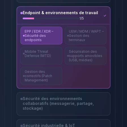
Endpoint & environnements de travail
1
/
5
EPP / EDR / XDR –
UEM / MDM / WAPT –
Sécurité des
Gestion des
endpoints
terminaux
Mobile Threat
Sécurisation des
Defense (MTD)
supports amovibles
(USB, médias)
Gestion des
correctifs (Patch
Management)
Sécurité des environnements
collaboratifs (messagerie, partage,
stockage)
Sécurité industrielle & IoT