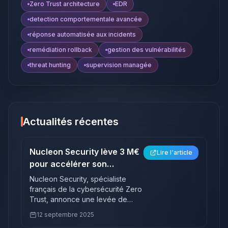
Zero Trust architecture
EDR
detection comportementale avancée
réponse automatisée aux incidents
remédiation rollback
gestion des vulnérabilités
threat hunting
supervision managée
Actualités récentes
Nucleon Security lève 3 M€
Lire l'article
pour accélérer son
expansion et industrialiser
Nucleon Security, spécialiste
son IA Zero Trust
français de la cybersécurité Zero
Trust, annonce une levée de
fonds de 3 millions d'euros pour
12 septembre 2025
accélérer son expansion