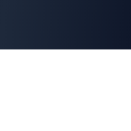
Cyber
Marché
La marketplace de référence des solutions de
cybersécurité françaises. Connectons offreurs et
demandeurs pour une cyber made in France.
100% Français
🇫🇷
Souveraineté numérique