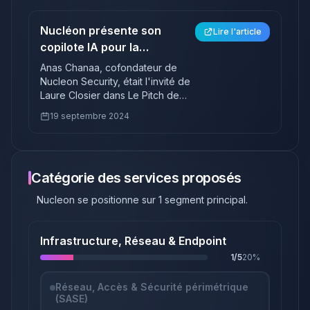
commerciale et industrialiser son
intelligence artificielle dédiée à la
Nucléon présente son
sécurité des réseaux. Cette
Lire l'article
levée permettra de renforcer
copilote IA pour la
l'équipe et d'accélérer le
cybersécurité sur BFM
Anas Chanaa, cofondateur de
développement de solutions
Business
Nucleon Security, était l'invité de
innovantes.
Laure Closier dans Le Pitch de
l'émission Good Morning
19 septembre 2024
Business. Il explique comment sa
plateforme œuvre pour favoriser
une cybersécurité proactive
grâce à l'intelligence artificielle.
Catégorie des services proposés
Nucleon
se positionne sur
1
segment principal
.
Infrastructure, Réseau & Endpoint
1
/
5
20
%
Réseau, Accès & Sécurité périmétrique
(SASE)