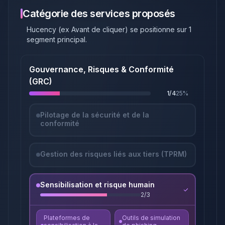
Catégorie des services proposés
Hucency (ex Avant de cliquer)
se positionne sur
1
segment principal
.
Gouvernance, Risques & Conformité
(GRC)
1
/
4
25
%
Pilotage de la sécurité et de la
conformité
Gestion des risques liés aux tiers (TPRM)
Sensibilisation et risque humain
2
/
3
Plateformes de
Outils de simulation