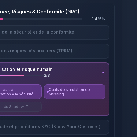
ce, Risques & Conformité (GRC)
1
/
4
25
%
 de la sécurité et de la conformité
 des risques liés aux tiers (TPRM)
lisation et risque humain
2
/
3
rmes de
Outils de simulation de
isation à la sécurité
phishing
on du Shadow IT
aude et procédures KYC (Know Your Customer)