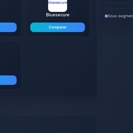
Bluesecure
Sous-segment
Comparer