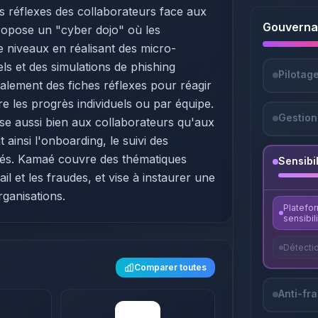
es réflexes des collaborateurs face aux
Gouvernan
ropose un "cyber dojo" où les
de niveaux en réalisant des micro-
ls et des simulations de phishing
Pilotage
galement des fiches réflexes pour réagir
e les progrès individuels ou par équipe.
Gestion
esse aussi bien aux collaborateurs qu'aux
 ainsi l'onboarding, le suivi des
llés. Kamaé couvre des thématiques
Sensibi
ail et les fraudes, et vise à instaurer une
rganisations.
Platefo
sensibil
Détecti
Comparer toutes
Anti-fr