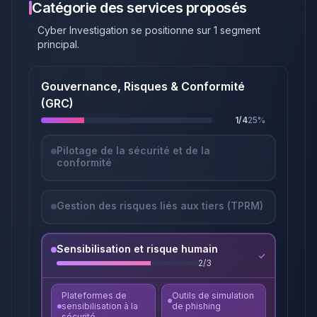
Catégorie des services proposés
Cyber Investigation
se positionne sur
1
segment
principal
.
Gouvernance, Risques & Conformité
(GRC)
1
/
4
25
%
Pilotage de la sécurité et de la
conformité
Gestion des risques liés aux tiers (TPRM)
Sensibilisation et risque humain
2
/
3
Plateformes de
Outils de simulation
sensibilisation à la
de phishing
sécurité