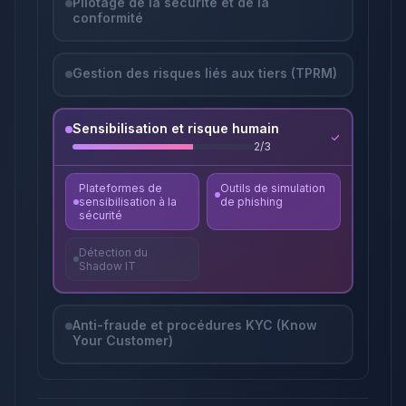
Pilotage de la sécurité et de la
conformité
Gestion des risques liés aux tiers (TPRM)
Sensibilisation et risque humain
2
/
3
Plateformes de
Outils de simulation
sensibilisation à la
de phishing
sécurité
Détection du
Shadow IT
Anti-fraude et procédures KYC (Know
Your Customer)