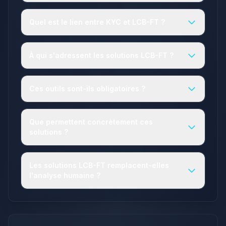
Quel est le lien entre KYC et LCB-FT ?
À qui s'adressent les solutions LCB-FT ?
Ces outils sont-ils obligatoires ?
Que permettent concrètement ces
solutions ?
Les solutions LCB-FT remplacent-elles
l'analyse humaine ?