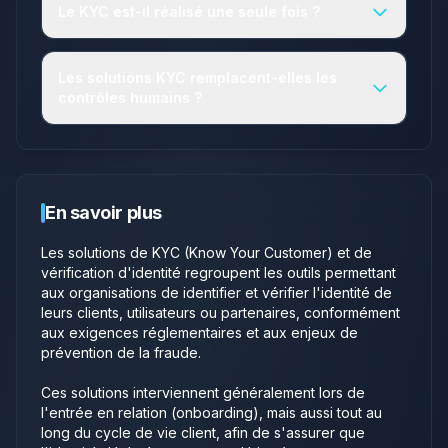
Le KYC est-il réalisé une seule fois ?
Square Facts se positionne ainsi comme un
partenaire stratégique pour la gestion proactive
des risques liés aux tiers et la conformité
Les solutions KYC remplacent-elles les
réglementaire.
contrôles humains ?
En savoir plus
Les solutions de KYC (Know Your Customer) et de
vérification d'identité regroupent les outils permettant
aux organisations de identifier et vérifier l'identité de
leurs clients, utilisateurs ou partenaires, conformément
aux exigences réglementaires et aux enjeux de
prévention de la fraude.
Ces solutions interviennent généralement lors de
l'entrée en relation (onboarding), mais aussi tout au
long du cycle de vie client, afin de s'assurer que