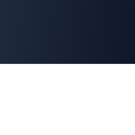
Cyber
Marché
La marketplace de référence des solutions de
cybersécurité françaises. Connectons offreurs et
demandeurs pour une cyber made in France.