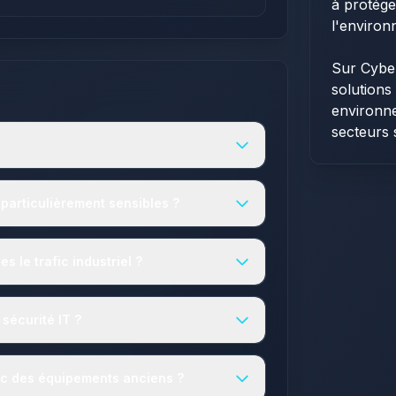
à protége
l'environ
Sur Cybe
solutions
environne
secteurs 
particulièrement sensibles ?
s le trafic industriel ?
 sécurité IT ?
ec des équipements anciens ?