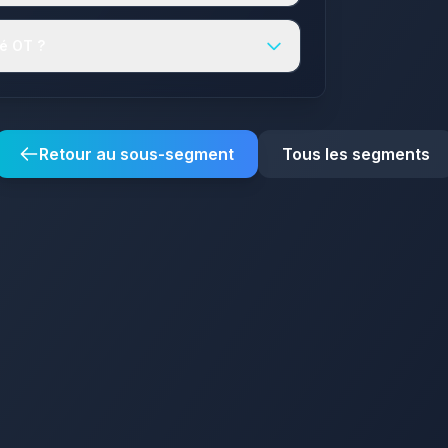
té OT ?
Retour au sous-segment
Tous les segments