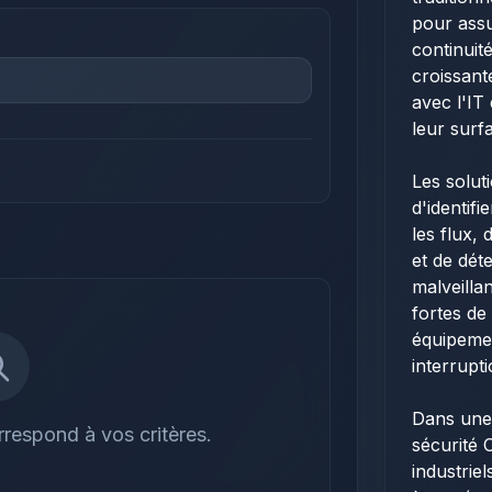
pour assur
continuit
croissant
avec l'IT
leur surf
Les solut
d'identifi
les flux,
et de dé
malveilla
fortes de
équipemen
interrupti
Dans une 
respond à vos critères.
sécurité 
industriel