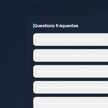
Questions fréquentes
Qu'est-ce que l'OT en cybersécurité ?
Pourquoi les environnements OT sont-ils 
Les solutions de sécurité OT bloquent-elle
En quoi la sécurité OT diffère-t-elle de la
Ces solutions sont-elles compatibles av