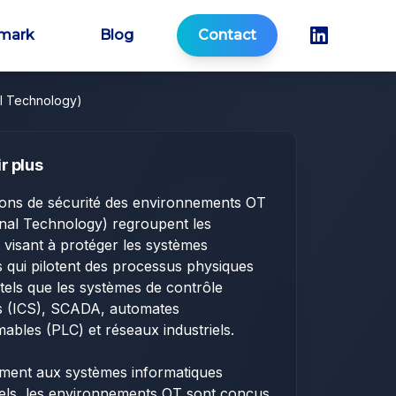
mark
Blog
Contact
l Technology)
r plus
ions de sécurité des environnements OT
nal Technology) regroupent les
fs visant à protéger les systèmes
ls qui pilotent des processus physiques
, tels que les systèmes de contrôle
ls (ICS), SCADA, automates
bles (PLC) et réseaux industriels.
ement aux systèmes informatiques
nels, les environnements OT sont conçus