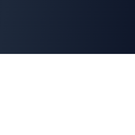
Cyber
Marché
La marketplace de référence des solutions de
cybersécurité françaises. Connectons offreurs et
demandeurs pour une cyber made in France.
100% Français
🇫🇷
Souveraineté numérique