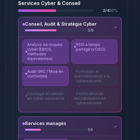
Services Cyber & Conseil
2
/
4
50
%
Conseil, Audit & Stratégie Cyber
3
/
6
Analyse de risques
RSSI à temps
cyber (EBIOS,
partagé (vCISO)
méthodes
équivalentes)
Audit GRC / Mise en
Formation et
conformité
sensibilisation à la
cybersécurité
Courtage et conseil
Certification et
en cyber-assurance
accréditation en
cybersécurité
Services managés
1
/
4