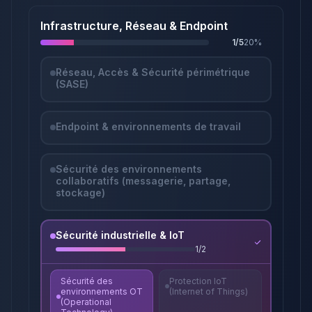
Infrastructure, Réseau & Endpoint
1
/
5
20
%
Réseau, Accès & Sécurité périmétrique
(SASE)
Endpoint & environnements de travail
Sécurité des environnements
collaboratifs (messagerie, partage,
stockage)
Sécurité industrielle & IoT
1
/
2
Sécurité des
Protection IoT
environnements OT
(Internet of Things)
(Operational