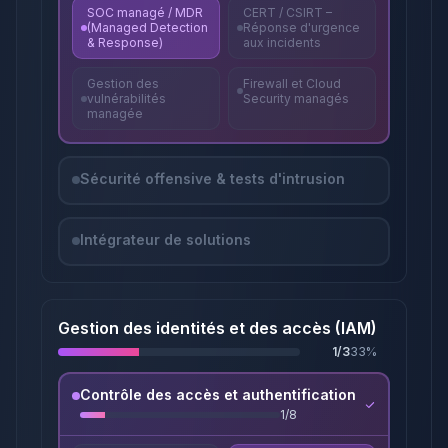
SOC managé / MDR
CERT / CSIRT –
(Managed Detection
Réponse d'urgence
& Response)
aux incidents
Gestion des
Firewall et Cloud
vulnérabilités
Security managés
managée
Sécurité offensive & tests d'intrusion
Intégrateur de solutions
Gestion des identités et des accès (IAM)
1
/
3
33
%
Contrôle des accès et authentification
1
/
8