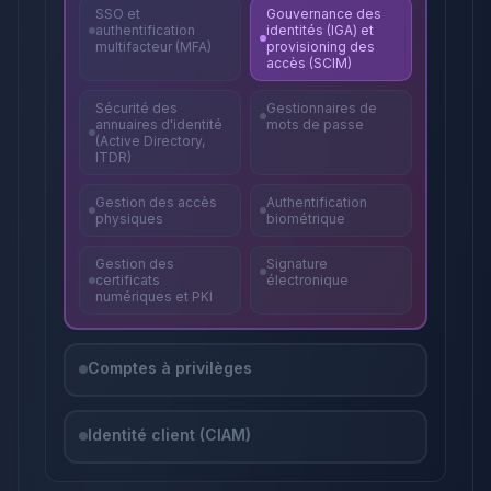
SSO et
Gouvernance des
authentification
identités (IGA) et
multifacteur (MFA)
provisioning des
accès (SCIM)
Sécurité des
Gestionnaires de
annuaires d'identité
mots de passe
(Active Directory,
ITDR)
Gestion des accès
Authentification
physiques
biométrique
Gestion des
Signature
certificats
électronique
numériques et PKI
Comptes à privilèges
Identité client (CIAM)