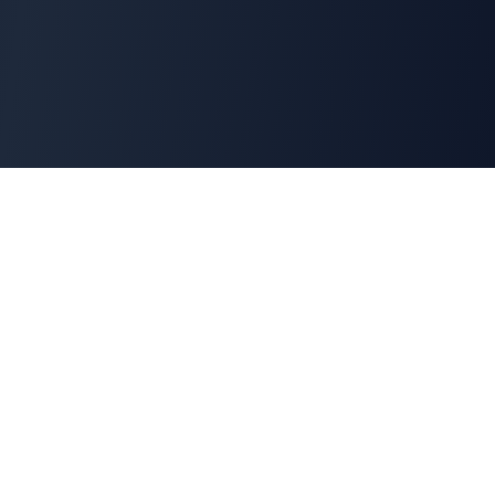
Cyber
Marché
La marketplace de référence des solutions de
cybersécurité françaises. Connectons offreurs et
demandeurs pour une cyber made in France.
100% Français
🇫🇷
Souveraineté numérique